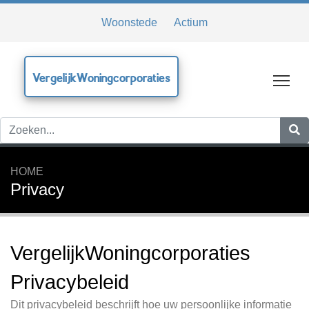
Woonstede
Actium
VergelijkWoningcorporaties
Tog
HOME
Privacy
VergelijkWoningcorporaties
Privacybeleid
Dit privacybeleid beschrijft hoe uw persoonlijke informatie