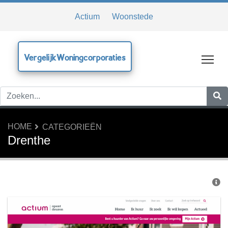
Actium
Woonstede
VergelijkWoningcorporaties
Tog
HOME
CATEGORIEËN
Drenthe