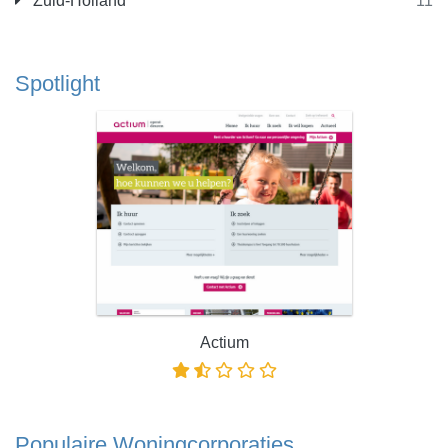
Zuid-Holland
11
Spotlight
Actium
Populaire Woningcorporaties