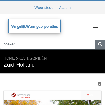
Woonstede
Actium
VergelijkWoningcorporaties
Tog
HOME
CATEGORIEËN
Zuid-Holland