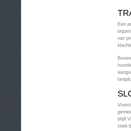
TR
Een an
organi
van pr
klacht
Bovend
huurde
aangaa
langdu
SL
Viveri
gemeen
blijft
zoek b