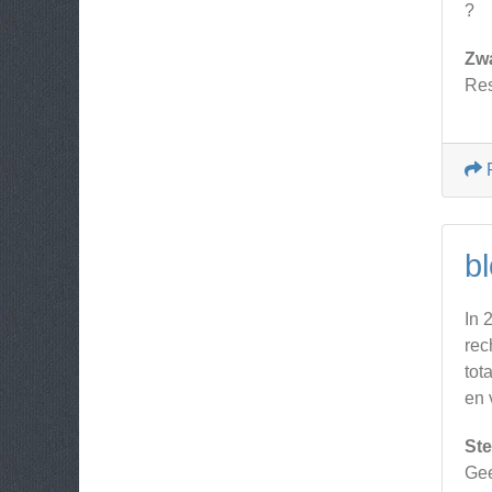
?
Zw
Res
b
In 
rec
tot
en 
Ste
Gee