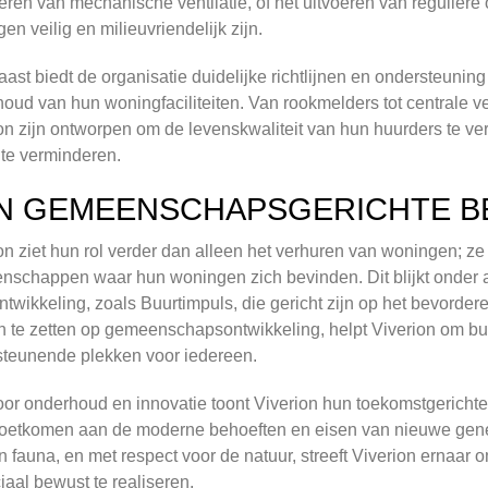
eren van mechanische ventilatie, of het uitvoeren van regulier
en veilig en milieuvriendelijk zijn.
ast biedt de organisatie duidelijke richtlijnen en ondersteuning
oud van hun woningfaciliteiten. Van rookmelders tot centrale
on zijn ontworpen om de levenskwaliteit van hun huurders te verb
 te verminderen.
N GEMEENSCHAPSGERICHTE B
on ziet hun rol verder dan alleen het verhuren van woningen; ze
schappen waar hun woningen zich bevinden. Dit blijkt onder an
ntwikkeling, zoals Buurtimpuls, die gericht zijn op het bevorde
n te zetten op gemeenschapsontwikkeling, helpt Viverion om buu
teunende plekken voor iedereen.
or onderhoud en innovatie toont Viverion hun toekomstgerichte
etkomen aan de moderne behoeften en eisen van nieuwe gener
en fauna, en met respect voor de natuur, streeft Viverion erna
iaal bewust te realiseren.