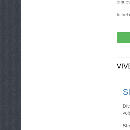
omgev
In het
VIV
S
Div
vol
Ste