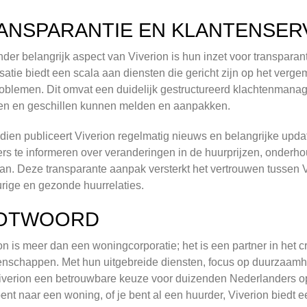
ANSPARANTIE EN KLANTENSER
der belangrijk aspect van Viverion is hun inzet voor transpara
satie biedt een scala aan diensten die gericht zijn op het ver
oblemen. Dit omvat een duidelijk gestructureerd klachtenma
en en geschillen kunnen melden en aanpakken.
ien publiceert Viverion regelmatig nieuws en belangrijke updat
rs te informeren over veranderingen in de huurprijzen, onderh
n. Deze transparante aanpak versterkt het vertrouwen tussen V
rige en gezonde huurrelaties.
OTWOORD
on is meer dan een woningcorporatie; het is een partner in he
schappen. Met hun uitgebreide diensten, focus op duurzaamhe
 Viverion een betrouwbare keuze voor duizenden Nederlanders o
ent naar een woning, of je bent al een huurder, Viverion biedt