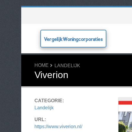
VergelijkWoningcorporaties
HOME
LANDELIJK
Viverion
CATEGORIE:
Landelijk
URL:
https://www.viverion.nl/