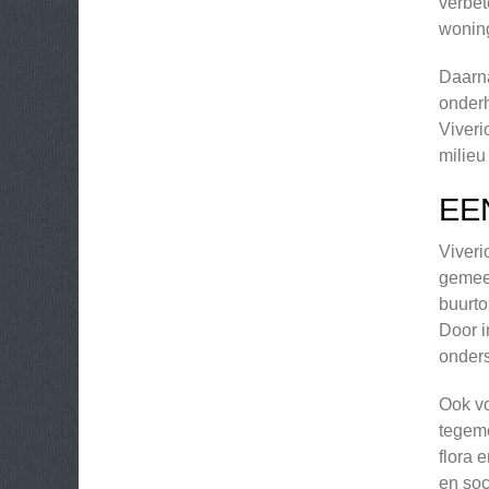
verbet
woning
Daarna
onderh
Viveri
milieu
EE
Viveri
gemeen
buurto
Door i
onders
Ook vo
tegemo
flora 
en soc