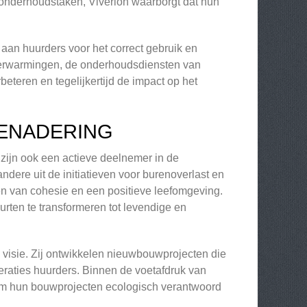
e onderhoudstaken, Viverion waarborgt dat hun
 aan huurders voor het correct gebruik en
 verwarmingen, de onderhoudsdiensten van
eteren en tegelijkertijd de impact op het
ENADERING
 zijn ook een actieve deelnemer in de
dere uit de initiatieven voor burenoverlast en
ren van cohesie en een positieve leefomgeving.
rten te transformeren tot levendige en
 visie. Zij ontwikkelen nieuwbouwprojecten die
aties huurders. Binnen de voetafdruk van
ar om hun bouwprojecten ecologisch verantwoord