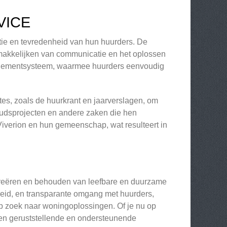
VICE
ntie en tevredenheid van hun huurders. De
gemakkelijken van communicatie en het oplossen
nagementsysteem, waarmee huurders eenvoudig
es, zoals de huurkrant en jaarverslagen, om
oudsprojecten en andere zaken die hen
iverion en hun gemeenschap, wat resulteert in
t creëren en behouden van leefbare en duurzame
id, en transparante omgang met huurders,
p zoek naar woningoplossingen. Of je nu op
 een geruststellende en ondersteunende