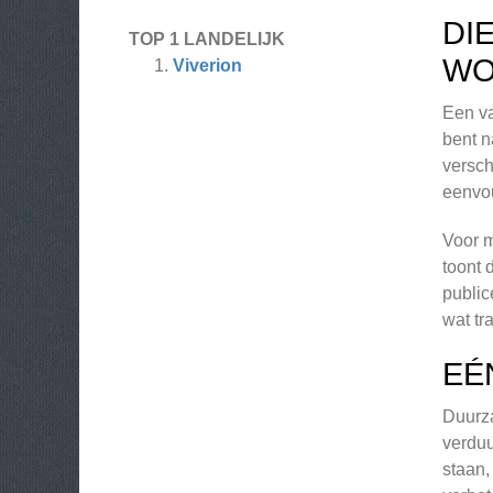
DI
TOP 1 LANDELIJK
WO
Viverion
Een va
bent n
versch
eenvou
Voor m
toont 
public
wat tr
EÉ
Duurza
verduu
staan,