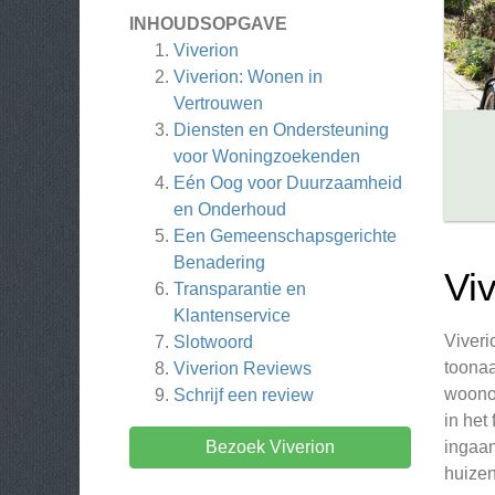
INHOUDSOPGAVE
Viverion
Viverion: Wonen in
Vertrouwen
Diensten en Ondersteuning
voor Woningzoekenden
Eén Oog voor Duurzaamheid
en Onderhoud
Een Gemeenschapsgerichte
Benadering
Vi
Transparantie en
Klantenservice
Viveri
Slotwoord
toonaa
Viverion
Reviews
woonop
Schrijf een review
in het
Bezoek Viverion
ingaan
huizen