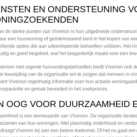
ENSTEN EN ONDERSTEUNING 
NINGZOEKENDEN
n de sterke punten van Viverion is hun uitgebreide ondersteu
aar een huurwoning of geïnteresseerd bent in het kopen van ee
illende opties die aan uiteenlopende behoeften voldoen. Het i
dig en goed begeleid, wat het toegankelijk maakt voor een bre
ensen met urgente huisvestingsbehoeften biedt Viverion ook de
de toewijding van de organisatie om te zorgen dat mensen in cr
eert Viverion regelmatig informatie over hun actuele woningaan
ansparantie en gemak bevordert in het zoekproces.
N OOG VOOR DUURZAAMHEID 
amheid is een kernwaarde van Viverion. De organisatie beste
rzamen van hun woningen. Met planmatig onderhoud en verduu
 draagt Viverion bij aan een betere toekomst. Of het nu gaat om 