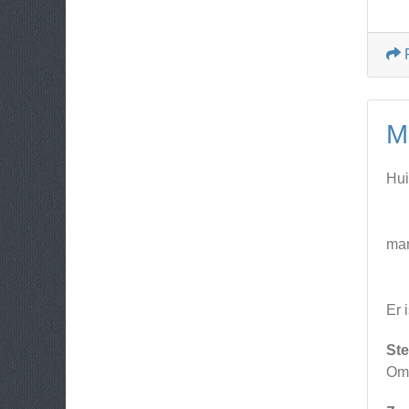
M
Hui
man
Er 
Ste
Om 