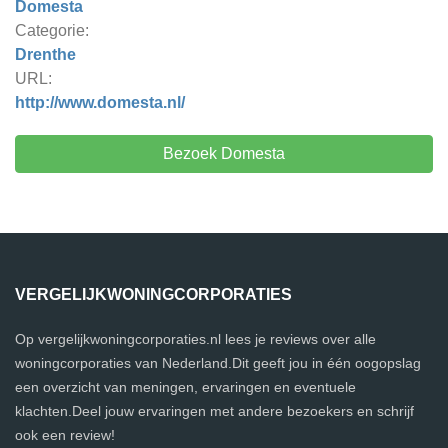
Domesta
Categorie:
Drenthe
URL:
http://www.domesta.nl/
Bezoek Domesta
VERGELIJKWONINGCORPORATIES
Op vergelijkwoningcorporaties.nl lees je reviews over alle
woningcorporaties van Nederland.Dit geeft jou in één oogopslag
een overzicht van meningen, ervaringen en eventuele
klachten.Deel jouw ervaringen met andere bezoekers en schrijf
ook een review!