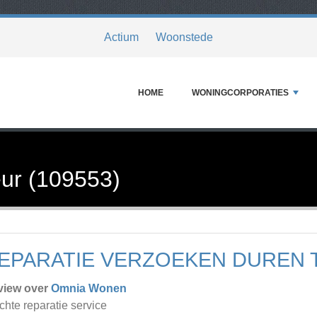
Actium
Woonstede
HOME
WONINGCORPORATIES
ur (109553)
EPARATIE VERZOEKEN DUREN T
view over
Omnia Wonen
chte reparatie service