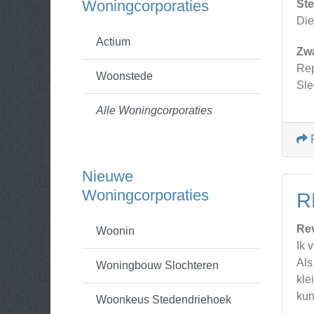
Woningcorporaties
Ste
Die
Actium
Zw
Rep
Woonstede
Sle
Alle Woningcorporaties
Nieuwe
Woningcorporaties
R
Re
Woonin
Ik 
Als
Woningbouw Slochteren
kle
kun
Woonkeus Stedendriehoek