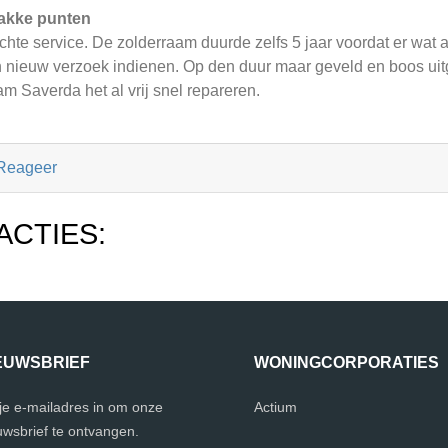
akke punten
chte service. De zolderraam duurde zelfs 5 jaar voordat er wat
 nieuw verzoek indienen. Op den duur maar geveld en boos ui
m Saverda het al vrij snel repareren.
Reageer
ACTIES:
EUWSBRIEF
WONINGCORPORATIES
 je e-mailadres in om onze
Actium
uwsbrief te ontvangen.