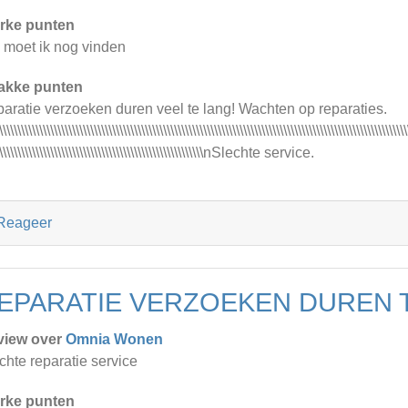
rke punten
 moet ik nog vinden
akke punten
aratie verzoeken duren veel te lang! Wachten op reparaties.
\\\\\\\\\\\\\\\\\\\\\\\\\\\\\\\\\\\\\\\\\\\\\\\\\\\\\\\\\\\\\\\\\\\\\\\\\\\\\\\\\\\\\\\\\\\\\\\\\\\\\\\\\\\\\\\\
\\\\\\\\\\\\\\\\\\\\\\\\\\\\\\\\\\\\\\\\\\\\\\\\\\\\\\\\\nSlechte service.
Reageer
EPARATIE VERZOEKEN DUREN T
view over
Omnia Wonen
chte reparatie service
rke punten