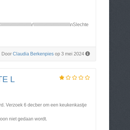
\\\\\\\\\\\\\r\\\\\\\\\\\\\\\\\\\\\\\\\\\\\\\\nSlechte
Door
Claudia Berkenpies
op 3 mei 2024
E L
erd. Verzoek 6 decber om een keukenkastje
woon niet gedaan wordt.