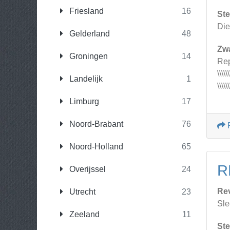
Friesland
16
Ste
Die
Gelderland
48
Zw
Groningen
14
Rep
\\\\\\
Landelijk
1
\\\\\
Limburg
17
Noord-Brabant
76
Noord-Holland
65
R
Overijssel
24
Re
Utrecht
23
Sle
Zeeland
11
Ste