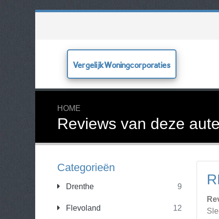
VergelijkWoningcorporaties
HOME
Reviews van deze aute
Categorieën
R
Drenthe
9
Re
Flevoland
12
Sle