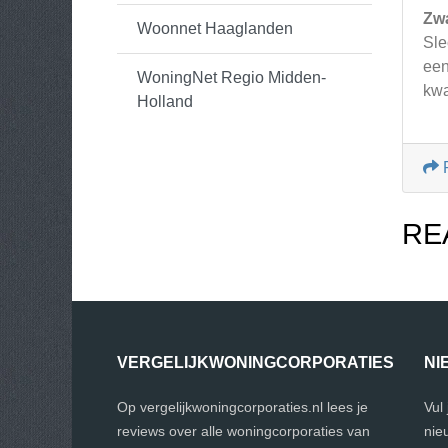
Zw
Woonnet Haaglanden
Sle
een
WoningNet Regio Midden-
kwa
Holland
RE
VERGELIJKWONINGCORPORATIES
NI
Op vergelijkwoningcorporaties.nl lees je
Vul
reviews over alle woningcorporaties van
nie