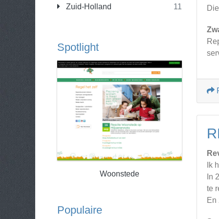
Zuid-Holland
11
Die
Zw
Repa
Spotlight
ser
R
Re
Ik 
Woonstede
In 
te 
En 
Populaire