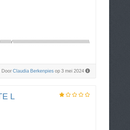
\\\\\\\\\\r\\\\\\\\\\\\\\\\\\\\\\\\\\\\\\\\\\\\\\\\\\\\\\\\\\\\\\\\\\\\\\\\\\
Door
Claudia Berkenpies
op 3 mei 2024
E L