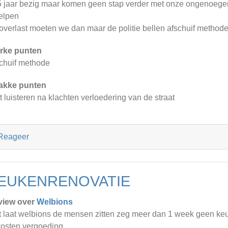
5 jaar bezig maar komen geen stap verder met onze ongenoegen 
elpen
 overlast moeten we dan maar de politie bellen afschuif method
rke punten
chuif methode
akke punten
t luisteren na klachten verloedering van de straat
Reageer
EUKENRENOVATIE
view over
Welbions
 laat welbions de mensen zitten zeg meer dan 1 week geen ke
osten vergoeding