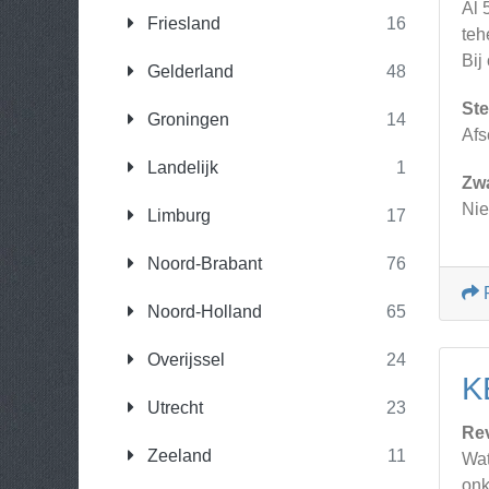
Al 
Friesland
16
teh
Bij
Gelderland
48
Ste
Groningen
14
Afs
Landelijk
1
Zw
Nie
Limburg
17
Noord-Brabant
76
Noord-Holland
65
Overijssel
24
K
Utrecht
23
Re
Zeeland
11
Wat
onk