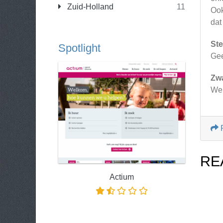
Zuid-Holland
11
Ook
dat
Ste
Spotlight
Ge
Zw
Wel
RE
Actium