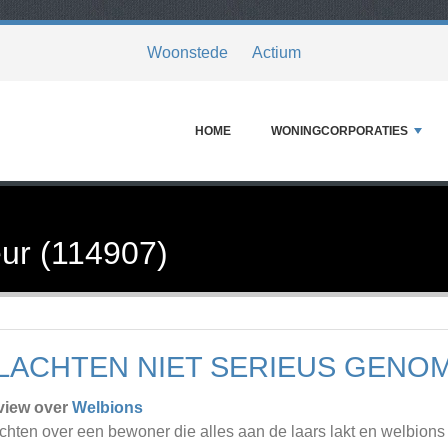
Woonstede
Actium
HOME
WONINGCORPORATIES
ur (114907)
LACHTEN NIET SERIEUS GENO
view over
Welbions
chten over een bewoner die alles aan de laars lakt en welbions 