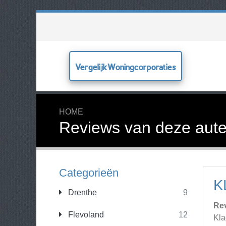
VergelijkWoningcorporaties
HOME
Reviews van deze aute
Categorieën
K
Drenthe
9
Re
Flevoland
12
Kla