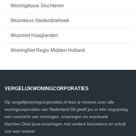
Woningbouw Slochteren
Woonkeus Stedendriehoek
Woonnet Haaglanden
WoningNet Regio Midden-Holland
VERGELIJKWONINGCORPORATIES
Op vergelijkwoningcorporaties.nl lees je reviews over alle
woningcorporaties van Nederland.Dit geeft jou in één oogopslag
een overzicht van meningen, ervaringen en eventuele
klachten.Deel jouw ervaringen met andere bezoekers en schrijf
ook een review!