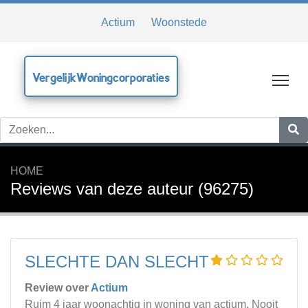
Actium
Woonstede
VergelijkWoningcorporaties
Tog
HOME
Reviews van deze auteur (96275)
SLECHTE DAN SLECHT
Review over
Actium
Ruim 4 jaar woonachtig in woning van actium. Nooit