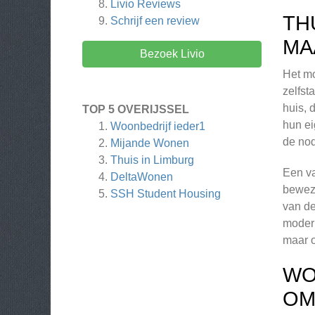
Livio
Reviews
TH
Schrijf een review
MA
Bezoek Livio
Het mo
zelfst
huis, 
TOP 5 OVERIJSSEL
hun ei
Woonbedrijf ieder1
de nod
Mijande Wonen
Thuis in Limburg
Een va
DeltaWonen
beweze
SSH Student Housing
van de
modern
maar o
WO
OM