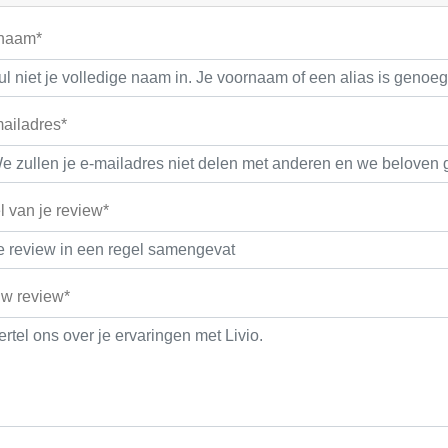
 naam*
ailadres*
el van je review*
w review*