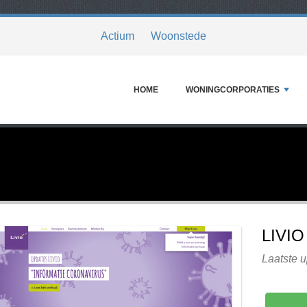
Actium
Woonstede
HOME
WONINGCORPORATIES
LIVIO
Laatste u