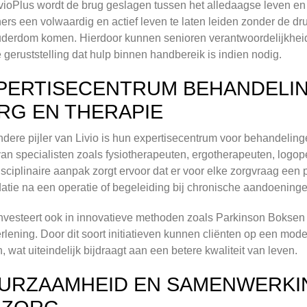
vioPlus wordt de brug geslagen tussen het alledaagse leven en
rs een volwaardig en actief leven te laten leiden zonder de dru
derdom komen. Hierdoor kunnen senioren verantwoordelijkheid
 geruststelling dat hulp binnen handbereik is indien nodig.
PERTISECENTRUM BEHANDELIN
RG EN THERAPIE
dere pijler van Livio is hun expertisecentrum voor behandeling
an specialisten zoals fysiotherapeuten, ergotherapeuten, logo
isciplinaire aanpak zorgt ervoor dat er voor elke zorgvraag een
datie na een operatie of begeleiding bij chronische aandoening
investeert ook in innovatieve methoden zoals Parkinson Boksen
rlening. Door dit soort initiatieven kunnen cliënten op een m
n, wat uiteindelijk bijdraagt aan een betere kwaliteit van leven.
URZAAMHEID EN SAMENWERKIN