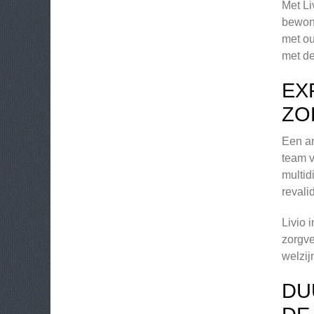
Met Li
bewone
met ou
met de
EX
ZO
Een an
team v
multid
revali
Livio 
zorgve
welzij
DU