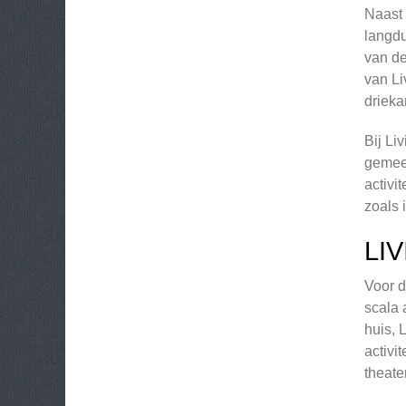
Naast 
langdu
van de
van Li
driek
Bij Li
gemee
activi
zoals 
LI
Voor d
scala 
huis, 
activi
theate