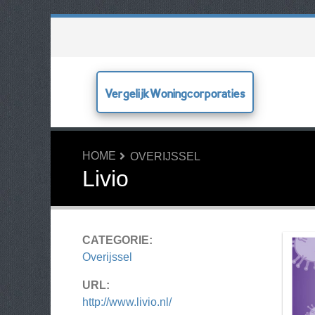
VergelijkWoningcorporaties
HOME
OVERIJSSEL
Livio
CATEGORIE:
Overijssel
URL:
http://www.livio.nl/