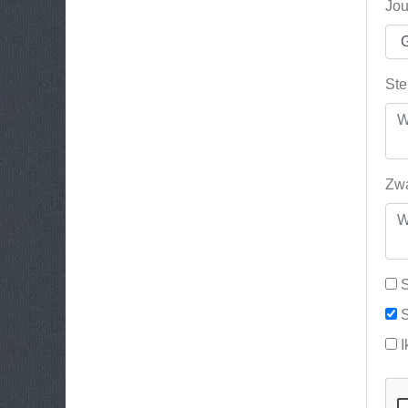
Jou
Ste
Zwa
S
S
I