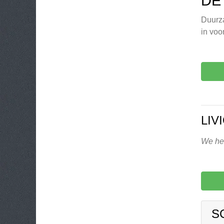
DE
Duurza
in voo
LIV
We heb
S