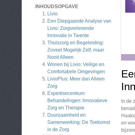
INHOUDSOPGAVE
Livio
Een Diepgaande Analyse van
Livio: Zorgverlenende
Innovatie in Twente
Thuiszorg en Begeleiding:
Zoveel Mogelijk Zelf, maar
Nooit Alleen
Wonen bij Livio: Veilige en
Ee
Comfortabele Omgevingen
LivioPlus: Meer dan Alleen
In
Zorg
Expertisecentrum
Behandelingen: Innovatieve
In de 
Zorg en Therapie
benade
Duurzaamheid en
Haaksb
Samenwerking: De Toekomst
en woo
in de Zorg
bijzon