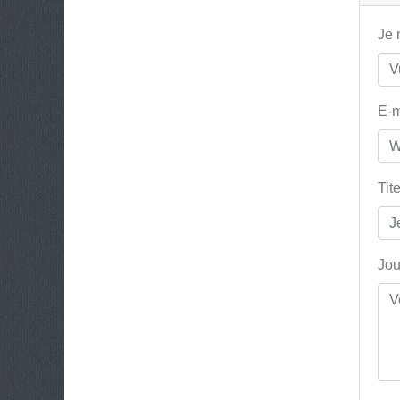
Je
E-m
Tit
Jou