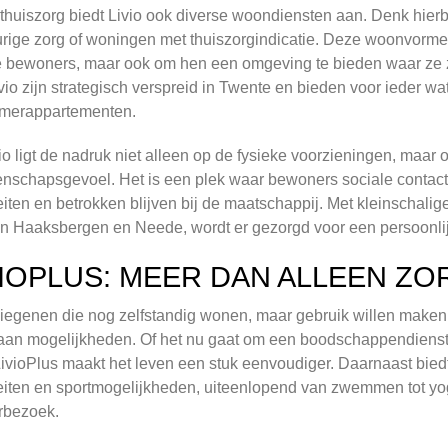
thuiszorg biedt Livio ook diverse woondiensten aan. Denk hier
rige zorg of woningen met thuiszorgindicatie. Deze woonvormen 
 bewoners, maar ook om hen een omgeving te bieden waar ze zi
vio zijn strategisch verspreid in Twente en bieden voor ieder wat
amerappartementen.
vio ligt de nadruk niet alleen op de fysieke voorzieningen, maar
nschapsgevoel. Het is een plek waar bewoners sociale conta
teiten en betrokken blijven bij de maatschappij. Met kleinsch
in Haaksbergen en Neede, wordt er gezorgd voor een persoonl
VIOPLUS: MEER DAN ALLEEN ZO
iegenen die nog zelfstandig wonen, maar gebruik willen maken 
aan mogelijkheden. Of het nu gaat om een boodschappendienst,
LivioPlus maakt het leven een stuk eenvoudiger. Daarnaast bied
teiten en sportmogelijkheden, uiteenlopend van zwemmen tot yoga
rbezoek.