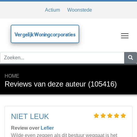
Actium
Woonstede
VergelijkWoningcorporaties
Tog
HOME
Reviews van deze auteur (105416)
NIET LEUK
Review over
Lefier
Wilde even zeggen als dit bestuur weggaat is het