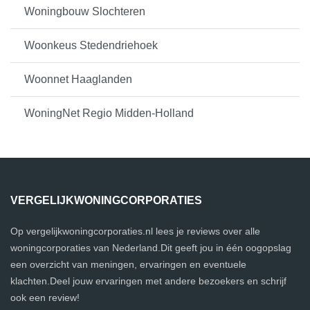
Woningbouw Slochteren
Woonkeus Stedendriehoek
Woonnet Haaglanden
WoningNet Regio Midden-Holland
VERGELIJKWONINGCORPORATIES
Op vergelijkwoningcorporaties.nl lees je reviews over alle
woningcorporaties van Nederland.Dit geeft jou in één oogopslag
een overzicht van meningen, ervaringen en eventuele
klachten.Deel jouw ervaringen met andere bezoekers en schrijf
ook een review!