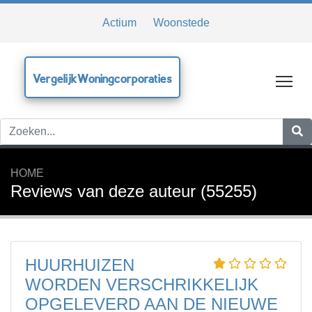
Actium
Woonstede
VergelijkWoningcorporaties
Tog
HOME
Reviews van deze auteur (55255)
HUURHUIZEN
WORDEN VERSCHRIKKELIJK
OPGELEVERD AAN DE NIEUWE