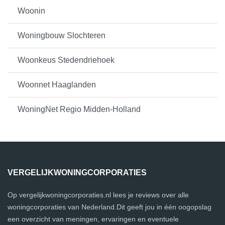
Woonin
Woningbouw Slochteren
Woonkeus Stedendriehoek
Woonnet Haaglanden
WoningNet Regio Midden-Holland
VERGELIJKWONINGCORPORATIES
Op vergelijkwoningcorporaties.nl lees je reviews over alle
woningcorporaties van Nederland.Dit geeft jou in één oogopslag
een overzicht van meningen, ervaringen en eventuele