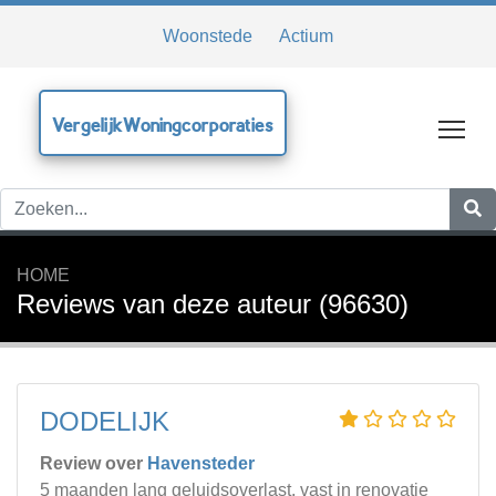
Woonstede
Actium
VergelijkWoningcorporaties
Tog
HOME
Reviews van deze auteur (96630)
DODELIJK
Review over
Havensteder
5 maanden lang geluidsoverlast, vast in renovatie