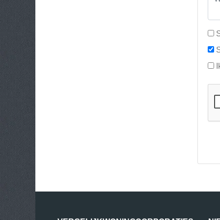
S
S
I