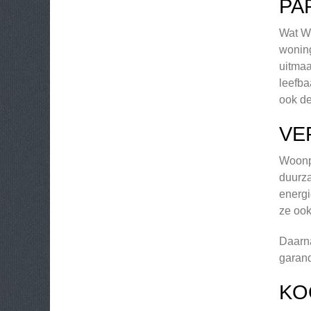
PA
Wat Wo
woning
uitmaa
leefba
ook de
VE
Woonpa
duurza
energi
ze ook
Daarna
garand
KO