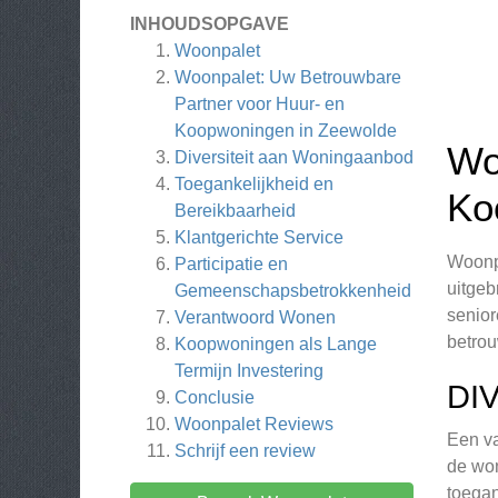
INHOUDSOPGAVE
Woonpalet
Woonpalet: Uw Betrouwbare
Partner voor Huur- en
Koopwoningen in Zeewolde
Wo
Diversiteit aan Woningaanbod
Toegankelijkheid en
Ko
Bereikbaarheid
Klantgerichte Service
Woonpa
Participatie en
uitgeb
Gemeenschapsbetrokkenheid
senio
Verantwoord Wonen
betrou
Koopwoningen als Lange
Termijn Investering
DI
Conclusie
Woonpalet
Reviews
Een va
Schrijf een review
de won
toegan