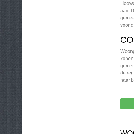
Hoewel
aan. D
gemeen
voor d
CO
Woonpa
kopen 
gemee
de reg
haar 
WO