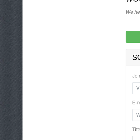
We heb
S
Je
E-m
Tit