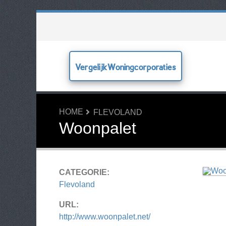
VergelijkWoningcorporaties
HOME
FLEVOLAND
Woonpalet
CATEGORIE:
Flevoland
URL:
http://www.woonpalet.net/