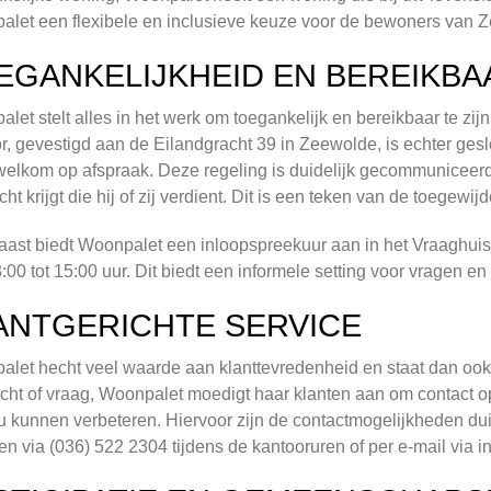
let een flexibele en inclusieve keuze voor de bewoners van 
EGANKELIJKHEID EN BEREIKBA
let stelt alles in het werk om toegankelijk en bereikbaar te zij
r, gevestigd aan de Eilandgracht 39 in Zeewolde, is echter ges
welkom op afspraak. Deze regeling is duidelijk gecommuniceerd 
ht krijgt die hij of zij verdient. Dit is een teken van de toegew
ast biedt Woonpalet een inloopspreekuur aan in het Vraaghui
:00 tot 15:00 uur. Dit biedt een informele setting voor vragen en
ANTGERICHTE SERVICE
let hecht veel waarde aan klanttevredenheid en staat dan ook
lacht of vraag, Woonpalet moedigt haar klanten aan om contact 
u kunnen verbeteren. Hiervoor zijn de contactmogelijkheden duid
en via (036) 522 2304 tijdens de kantooruren of per e-mail via
i