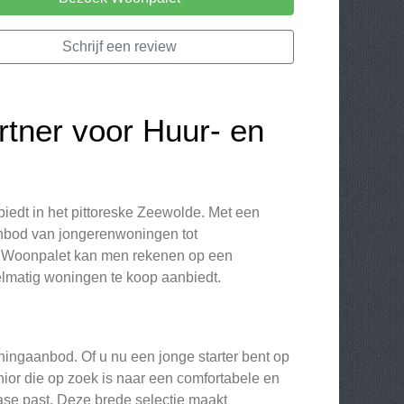
Schrijf een review
tner voor Huur- en
iedt in het pittoreske Zeewolde. Met een
anbod van jongerenwoningen tot
j Woonpalet kan men rekenen op een
elmatig woningen te koop aanbiedt.
D
ningaanbod. Of u nu een jonge starter bent op
nior die op zoek is naar een comfortabele en
ase past. Deze brede selectie maakt