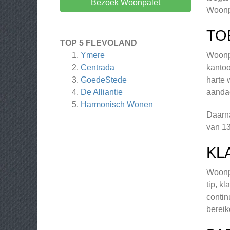
Bezoek Woonpalet
Woonpa
TO
TOP 5 FLEVOLAND
Ymere
Woonpa
Centrada
kantoo
GoedeStede
harte 
De Alliantie
aandac
Harmonisch Wonen
Daarna
van 13
KL
Woonpa
tip, k
contin
bereik