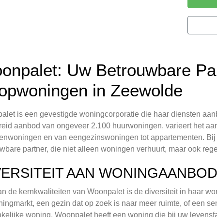
onpalet: Uw Betrouwbare Par
opwoningen in Zeewolde
let is een gevestigde woningcorporatie die haar diensten aanb
reid aanbod van ongeveer 2.100 huurwoningen, varieert het a
renwoningen en van eengezinswoningen tot appartementen. Bi
wbare partner, die niet alleen woningen verhuurt, maar ook reg
VERSITEIT AAN WONINGAANBO
n de kernkwaliteiten van Woonpalet is de diversiteit in haar wo
ingmarkt, een gezin dat op zoek is naar meer ruimte, of een se
kelijke woning, Woonpalet heeft een woning die bij uw levensf