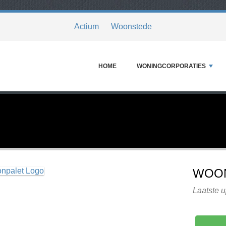
Actium
Woonstede
HOME
WONINGCORPORATIES
WOO
Laatste 