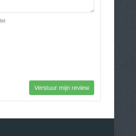
let
Verstuur mijn review