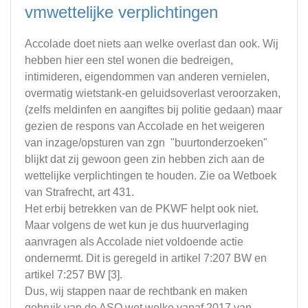
vmwettelijke verplichtingen
Accolade doet niets aan welke overlast dan ook. Wij
hebben hier een stel wonen die bedreigen,
intimideren, eigendommen van anderen vernielen,
overmatig wietstank-en geluidsoverlast veroorzaken,
(zelfs meldinfen en aangiftes bij politie gedaan) maar
gezien de respons van Accolade en het weigeren
van inzage/opsturen van zgn "buurtonderzoeken"
blijkt dat zij gewoon geen zin hebben zich aan de
wettelijke verplichtingen te houden. Zie oa Wetboek
van Strafrecht, art 431.
Het erbij betrekken van de PKWF helpt ook niet.
Maar volgens de wet kun je dus huurverlaging
aanvragen als Accolade niet voldoende actie
ondernermt. Dit is geregeld in artikel 7:207 BW en
artikel 7:257 BW [3].
Dus, wij stappen naar de rechtbank en maken
gebruik van de ASO wet welke vanaf 2017 van