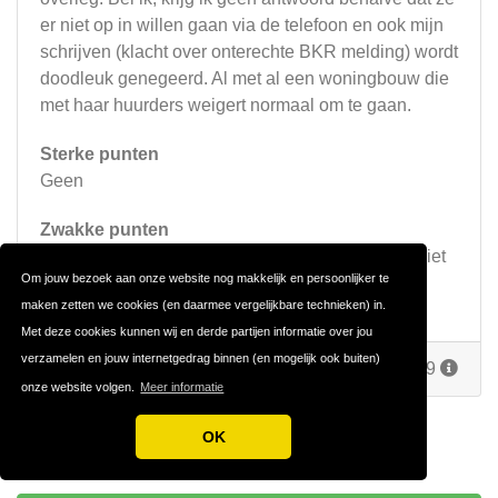
er niet op in willen gaan via de telefoon en ook mijn
schrijven (klacht over onterechte BKR melding) wordt
doodleuk genegeerd. Al met al een woningbouw die
met haar huurders weigert normaal om te gaan.
Sterke punten
Geen
Zwakke punten
Communicatie, fatsoen en klanten"service" nog niet
Om jouw bezoek aan onze website nog makkelijk en persoonlijker te
eens op kleuterklasniveau
maken zetten we cookies (en daarmee vergelijkbare technieken) in.
Met deze cookies kunnen wij en derde partijen informatie over jou
verzamelen en jouw internetgedrag binnen (en mogelijk ook buiten)
Reageer
Door
Geirriteerd
op 11 juli 2019
onze website volgen.
Meer informatie
OK