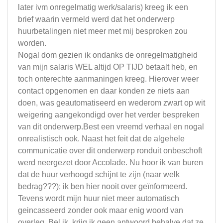
later ivm onregelmatig werk/salaris) kreeg ik een
brief waarin vermeld werd dat het onderwerp
huurbetalingen niet meer met mij besproken zou
worden.
Nogal dom gezien ik ondanks de onregelmatigheid
van mijn salaris WEL altijd OP TIJD betaalt heb, en
toch onterechte aanmaningen kreeg. Hierover weer
contact opgenomen en daar konden ze niets aan
doen, was geautomatiseerd en wederom zwart op wit
weigering aangekondigd over het verder bespreken
van dit onderwerp.Best een vreemd verhaal en nogal
onrealistisch ook. Naast het feit dat de algehele
communicatie over dit onderwerp ronduit onbeschoft
werd neergezet door Accolade. Nu hoor ik van buren
dat de huur verhoogd schijnt te zijn (naar welk
bedrag???); ik ben hier nooit over geïnformeerd.
Tevens wordt mijn huur niet meer automatisch
geincasseerd zonder ook maar enig woord van
overleg. Bel ik, krijg ik geen antwoord behalve dat ze