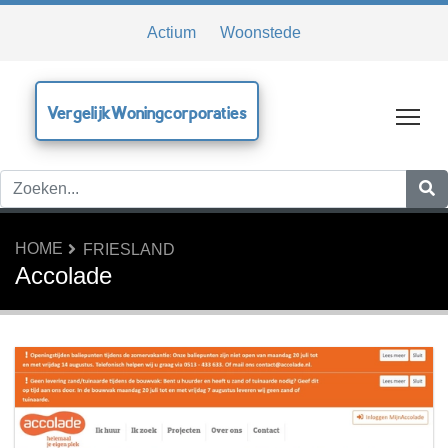
Actium
Woonstede
VergelijkWoningcorporaties
Tog
HOME
FRIESLAND
Accolade