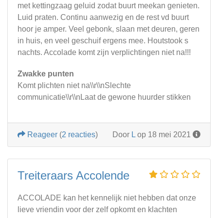
met kettingzaag geluid zodat buurt meekan genieten.
Luid praten. Continu aanwezig en de rest vd buurt
hoor je amper. Veel gebonk, slaan met deuren, geren
in huis, en veel geschuif ergens mee. Houtstook s
nachts. Accolade komt zijn verplichtingen niet na!!!
Zwakke punten
Komt plichten niet na\\r\\nSlechte
communicatie\\r\\nLaat de gewone huurder stikken
Reageer
(
2 reacties
)
Door
L
op 18 mei 2021
Treiteraars Accolende
ACCOLADE kan het kennelijk niet hebben dat onze
lieve vriendin voor der zelf opkomt en klachten