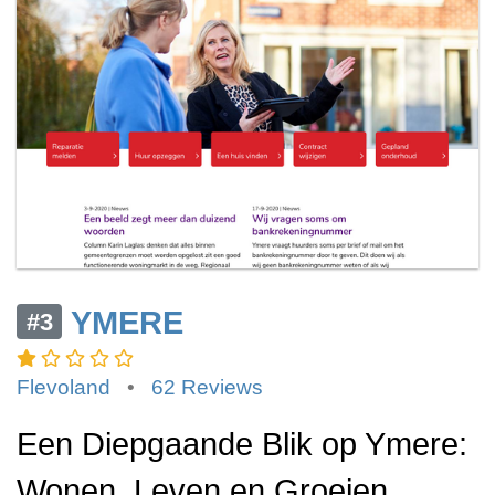
YMERE
#3
Flevoland
•
62 Reviews
Een Diepgaande Blik op Ymere:
Wonen, Leven en Groeien